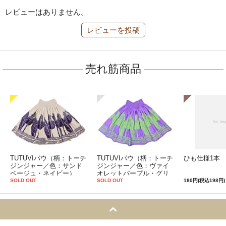
レビューはありません。
レビューを投稿
売れ筋商品
TUTUVIパウ（柄：トーチ
TUTUVIパウ（柄：トーチ
ひも仕様1本
ジンジャー／色：サンド
ジンジャー／色：ヴァイ
ベージュ・ネイビー）
オレットパープル・グリ
ーン）
SOLD OUT
SOLD OUT
180円(税込198円)