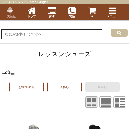
トーチジンジャー-Torch Ginger
トップ
探す
電話
0
メニュー
レッスンシューズ
12
商品
おすすめ順
価格順
新着順