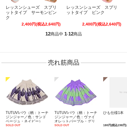
レッスンシューズ スプリ
レッスンシューズ スプリ
ットタイプ サーモンピン
ットタイプ ピンク
ク
2,400円(税込2,640円)
2,400円(税込2,640円)
12
1
12
商品中
-
商品
売れ筋商品
TUTUVIパウ（柄：トーチ
TUTUVIパウ（柄：トーチ
ひも仕様1本
ジンジャー／色：サンド
ジンジャー／色：ヴァイ
ベージュ・ネイビー）
オレットパープル・グリ
ーン）
SOLD OUT
SOLD OUT
180円(税込198円)