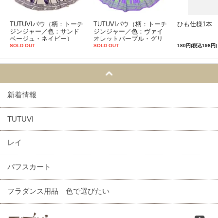
TUTUVIパウ（柄：トーチ
TUTUVIパウ（柄：トーチ
ひも仕様1本
ジンジャー／色：サンド
ジンジャー／色：ヴァイ
ベージュ・ネイビー）
オレットパープル・グリ
ーン）
SOLD OUT
SOLD OUT
180円(税込198円)
新着情報
TUTUVI
レイ
パフスカート
フラダンス用品 色で選びたい