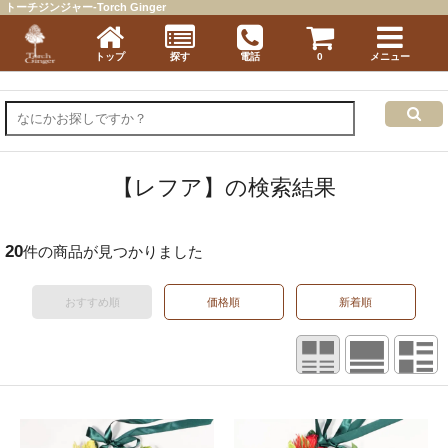
トーチジンジャー-Torch Ginger
トップ
探す
電話
0
メニュー
【レフア】の検索結果
20
件の商品が見つかりました
おすすめ順
価格順
新着順