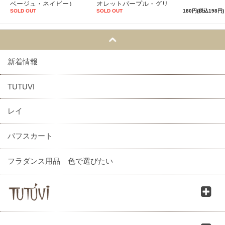
ベージュ・ネイビー）
オレットパープル・グリ
ーン）
SOLD OUT
SOLD OUT
180円(税込198円)
新着情報
TUTUVI
レイ
パフスカート
フラダンス用品 色で選びたい