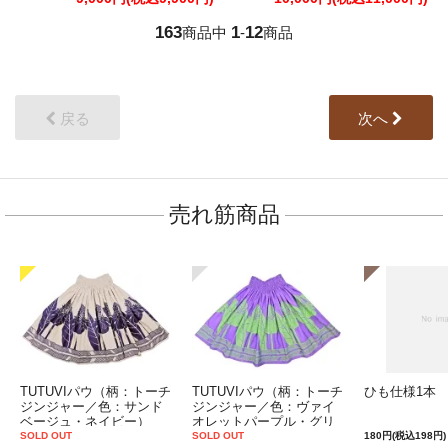
163
1
12
商品中
-
商品
戻る
次へ
売れ筋商品
TUTUVIパウ（柄：トーチ
TUTUVIパウ（柄：トーチ
ひも仕様1本
ジンジャー／色：サンド
ジンジャー／色：ヴァイ
ベージュ・ネイビー）
オレットパープル・グリ
ーン）
SOLD OUT
SOLD OUT
180円(税込198円)