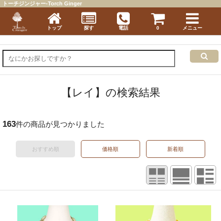
トーチジンジャー-Torch Ginger
トップ
探す
電話
0
メニュー
【レイ】の検索結果
163
件の商品が見つかりました
おすすめ順
価格順
新着順