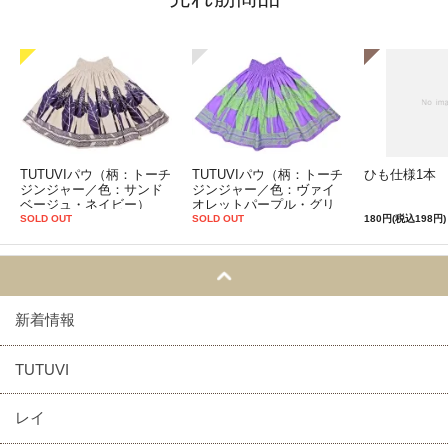
TUTUVIパウ（柄：トーチ
TUTUVIパウ（柄：トーチ
ひも仕様1本
ジンジャー／色：サンド
ジンジャー／色：ヴァイ
ベージュ・ネイビー）
オレットパープル・グリ
ーン）
SOLD OUT
SOLD OUT
180円(税込198円)
新着情報
TUTUVI
レイ