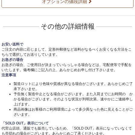
オプションの値段詳細
その他の詳細情報
お安い送料で
ご注文の内容に応じまして、定形外郵便など送料がなるべくお安くなる方法をこ
ちらで選択してお送りしています。
お急ぎの場合
お急ぎの場合、ご使用日が決まっていらっしゃる場合などは、宅配便等で手配を
いたします。備考欄にご記入の上、あらかじめお申し付け下さいませ。
注意事項
製造ロットにより色味や質感が異なる場合がございます。あらかじめご了
承下さいませ。
予告無く製造中止となる場合がございます。また入荷までにお時間の か
かる場合がございます。そのような状況が判明次第、速やかにご連絡申し
上げます。
商品画像はお客様のご利用環境によって多少異なった色に見えることがご
ざいます。
「SOLD OUT」表示について
代官山店頭、通販でも販売しているため、「SOLD OUT」表示になっていなくて
も売切れの場合がございます。あらかじめご了承くださいませ。