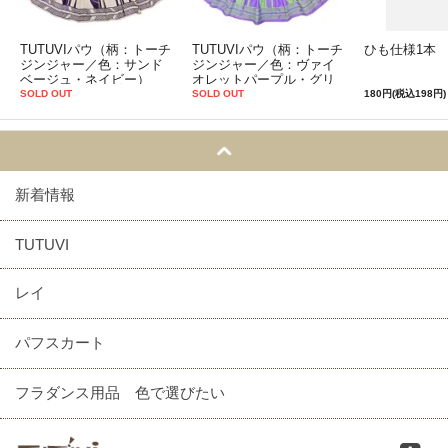
TUTUVIパウ（柄：トーチ
TUTUVIパウ（柄：トーチ
ひも仕様1本
ジンジャー／色：サンド
ジンジャー／色：ヴァイ
ベージュ・ネイビー）
オレットパープル・グリ
ーン）
SOLD OUT
SOLD OUT
180円(税込198円)
新着情報
TUTUVI
レイ
パフスカート
フラダンス用品 色で選びたい