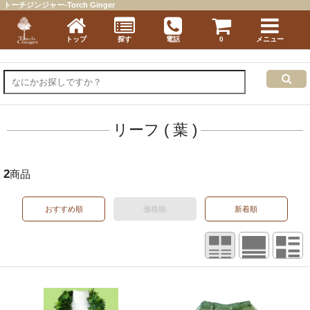
トーチジンジャー-Torch Ginger
トップ
探す
電話
0
メニュー
リーフ ( 葉 )
2
商品
おすすめ順
価格順
新着順