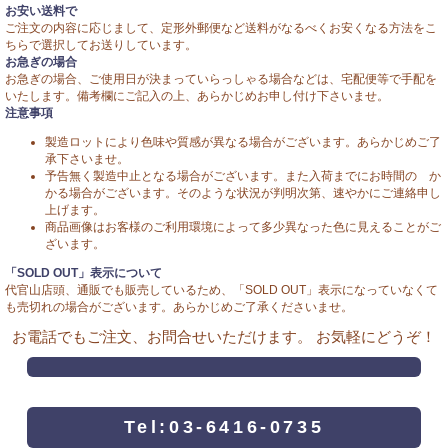
お安い送料で
ご注文の内容に応じまして、定形外郵便など送料がなるべくお安くなる方法をこ
ちらで選択してお送りしています。
お急ぎの場合
お急ぎの場合、ご使用日が決まっていらっしゃる場合などは、宅配便等で手配を
いたします。備考欄にご記入の上、あらかじめお申し付け下さいませ。
注意事項
製造ロットにより色味や質感が異なる場合がございます。あらかじめご了
承下さいませ。
予告無く製造中止となる場合がございます。また入荷までにお時間の か
かる場合がございます。そのような状況が判明次第、速やかにご連絡申し
上げます。
商品画像はお客様のご利用環境によって多少異なった色に見えることがご
ざいます。
「SOLD OUT」表示について
代官山店頭、通販でも販売しているため、「SOLD OUT」表示になっていなくて
も売切れの場合がございます。あらかじめご了承くださいませ。
お電話でもご注文、お問合せいただけます。 お気軽にどうぞ！
Tel:03-6416-0735