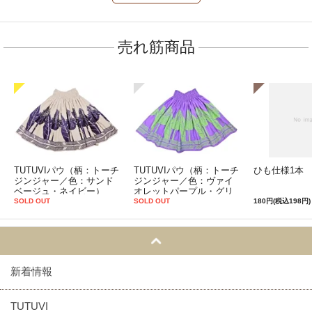
売れ筋商品
TUTUVIパウ（柄：トーチ
TUTUVIパウ（柄：トーチ
ひも仕様1本
ジンジャー／色：サンド
ジンジャー／色：ヴァイ
ベージュ・ネイビー）
オレットパープル・グリ
ーン）
SOLD OUT
SOLD OUT
180円(税込198円)
新着情報
TUTUVI