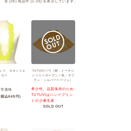
全 [
36
] 商品中 [
1
-
36
] を表示しています。
レイ ネオンイエ
TUTUVIパウ（柄：トーチジ
ロー
ンジャーガーデン／色：サフ
ラン・シルバーベージュ）
希少性、品質保持のため
通常価格
TUTUVIはハンドプリン
(税込649円)
トの少量生産
SOLD OUT