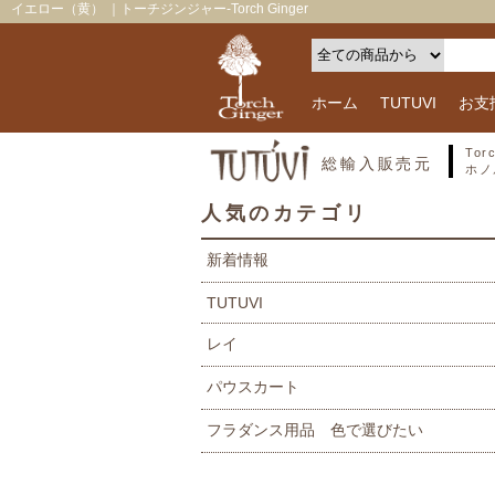
イエロー（黄） ｜トーチジンジャー-Torch Ginger
ホーム
TUTUVI
お支
To
総輸入販売元
ホノ
人気のカテゴリ
新着情報
TUTUVI
レイ
パウスカート
フラダンス用品 色で選びたい