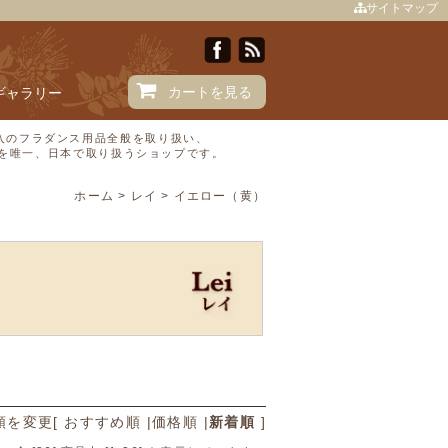
サイトマップ
カートを見る
Iギャラリー
直輸入のフラダンス用品全般を取り扱い、
Ⓒを唯一、日本で取り扱うショップです。
ホーム
>
レイ
>
イエロー（黄）
順を変更
[
おすすめ順
|
価格順
|
新着順
]