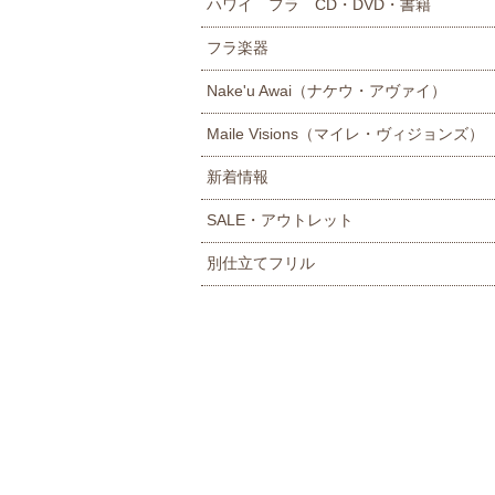
ハワイ フラ CD・DVD・書籍
フラ楽器
Nake'u Awai（ナケウ・アヴァイ）
Maile Visions（マイレ・ヴィジョンズ）
新着情報
SALE・アウトレット
別仕立てフリル