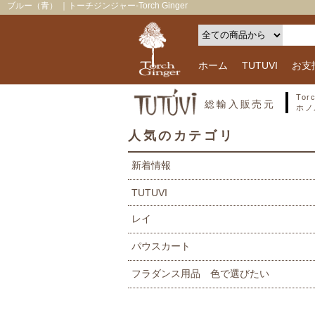
ブルー（青） ｜トーチジンジャー-Torch Ginger
ホーム
TUTUVI
お支
To
総輸入販売元
ホノ
人気のカテゴリ
新着情報
TUTUVI
レイ
パウスカート
フラダンス用品 色で選びたい