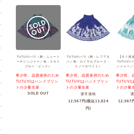
TUTUVIパウ（柄：ニュート
TUTUVIパウ（柄：レフアタ
【すぐ発
ーチジンジャー／色：スカイ
パ／色：ロイヤルブルー２・
TUTUV
ブルー・ピンク）
スノーホワイト）
ンジャー／
イト）丈７
希少性、品質保持のため
希少性、品質保持のため
希少性、
り続
TUTUVIはハンドプリン
TUTUVIはハンドプリン
TUTUV
トの少量生産
トの少量生産
トの少量
SOLD OUT
通常価格
12,567円(税込13,824
12,567
円)