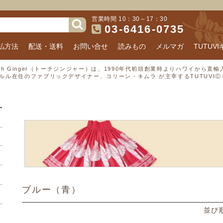
営業時間 10：30～17：30
03-6416-0735
払方法
配送・送料
お問い合せ
読みもの
メルマガ
TUTUV
rch Ginger（トーチジンジャー）は、1990年代初頭創業時よりハワイから
ルル在住のファブリックデザイナー、コリーン・キムラ が主宰するTUTUVI
ブルー（青）
並び