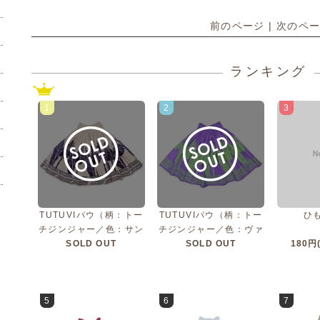
前のページ | 次のペ
ランキング
1
2
3
TUTUVIパウ（柄：トー
TUTUVIパウ（柄：トー
ひ
チジンジャー／色：サン
チジンジャー／色：ヴァ
ドベージュ・ネイビー）
SOLD OUT
イオレットパープル・グ
SOLD OUT
180円
リーン）
5
6
7