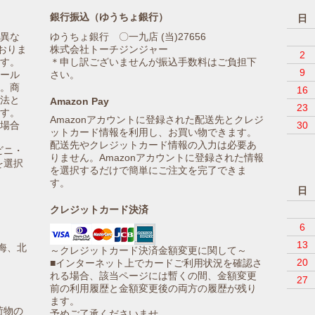
銀行振込（ゆうちょ銀行）
日
異な
ゆうちょ銀行 〇一九店 (当)27656
おりま
株式会社トーチジンジャー
2
す。
＊申し訳ございませんが振込手数料はご負担下
9
ール
さい。
。商
16
法と
Amazon Pay
23
す。
Amazonアカウントに登録された配送先とクレジ
場合
30
ットカード情報を利用し、お買い物できます。
配送先やクレジットカード情報の入力は必要あ
ビニ・
りません。Amazonアカウントに登録された情報
を選択
を選択するだけで簡単にご注文を完了できま
す。
日
クレジットカード決済
6
13
海、北
～クレジットカード決済金額変更に関して～
20
■インターネット上でカードご利用状況を確認さ
れる場合、該当ページには暫くの間、金額変更
27
前の利用履歴と金額変更後の両方の履歴が残り
ます。
荷物の
予めご了承くださいませ。