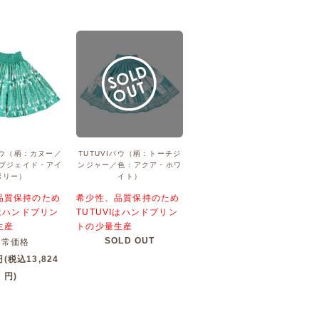
Iパウ（柄：カヌー／
TUTUVIパウ（柄：トーチジ
プジェイド・アイ
ンジャー／色：アクア・ホワ
ボリー）
イト）
品質保持のため
希少性、品質保持のため
Iはハンドプリン
TUTUVIはハンドプリン
生産
トの少量生産
SOLD OUT
通常価格
円(税込13,824
円)