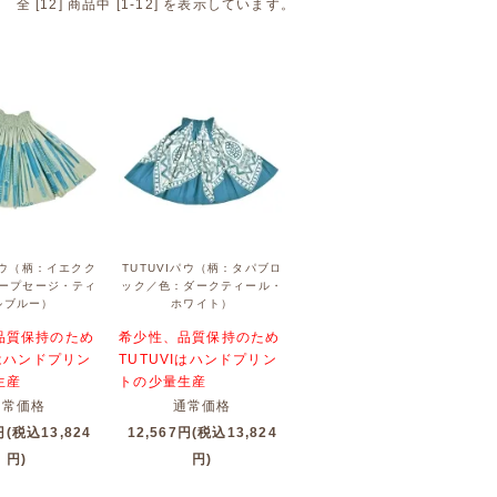
全 [
12
] 商品中 [
1
-
12
] を表示しています。
Iパウ（柄：イエクク
TUTUVIパウ（柄：タパブロ
ープセージ・ティ
ック／色：ダークティール・
ルブルー）
ホワイト）
品質保持のため
希少性、品質保持のため
Iはハンドプリン
TUTUVIはハンドプリン
生産
トの少量生産
通常価格
通常価格
円(税込13,824
12,567円(税込13,824
円)
円)