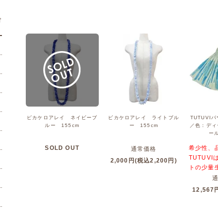
材
ピカケロアレイ ネイビーブ
ピカケロアレイ ライトブル
TUTUV
ルー 155cm
ー 155cm
／色：ディ
ー
SOLD OUT
希少性、
通常価格
TUTUV
2,000円(税込2,200円)
トの少量
12,567