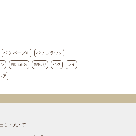
パウ パープル
パウ ブラウン
アン
舞台衣装
髪飾り
ハク
レイ
レア
日について