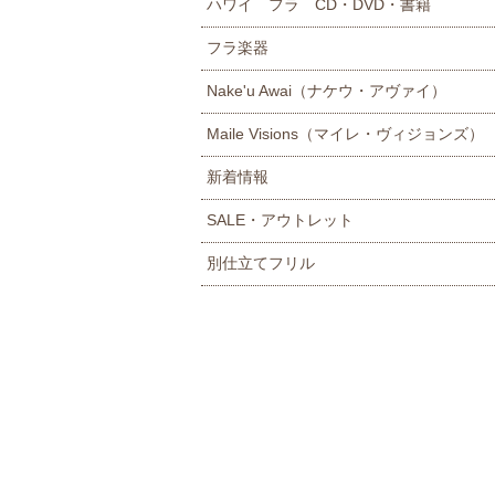
ハワイ フラ CD・DVD・書籍
フラ楽器
Nake'u Awai（ナケウ・アヴァイ）
Maile Visions（マイレ・ヴィジョンズ）
新着情報
SALE・アウトレット
別仕立てフリル