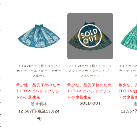
TUTUVIパウ（柄：リーフ／
TUTUVIパウ（柄：トーチジ
TUTUV
色：ティールブルー・アザー
ンジャー／色：ターコイズ・
色：ディー
ブルー）
マスタード）
希少性、品質保持のため
希少性、品質保持のため
希少性、
TUTUVIはハンドプリン
TUTUVIはハンドプリン
TUTUV
トの少量生産
トの少量生産
トの少量
SOLD OUT
通常価格
12,567円(税込13,824
12,567
円)