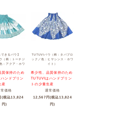
送できるパウ】
TUTUVIパウ（柄：タパブロ
Iパウ（柄：トーチジ
ック／色：ヒヤシンス・ホワ
色：アクア・ホワ
イト）
３ｃｍ 最上段よ
品質保持のため
希少性、品質保持のため
けてゴム6本
Iはハンドプリン
TUTUVIはハンドプリン
生産
トの少量生産
通常価格
通常価格
円(税込13,824
12,567円(税込13,824
円)
円)