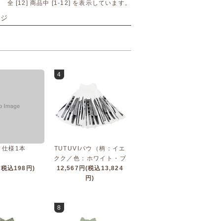
全 [
12
] 商品中 [
1
-
12
] を表示しています。
ージ
4
も仕様1本
TUTUVIパウ（柄：イエ
クク／色：ホワイト・ブ
(税込198円)
12,567円(税込13,824
ラック）
円)
8