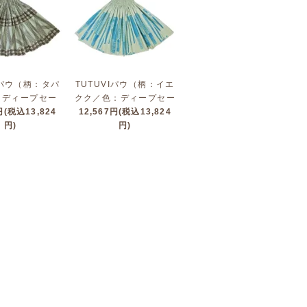
Iパウ（柄：タパ
TUTUVIパウ（柄：イエ
：ディープセー
クク／色：ディープセー
円(税込13,824
ョコレート）
12,567円(税込13,824
ジ・ティールブルー）
円)
円)