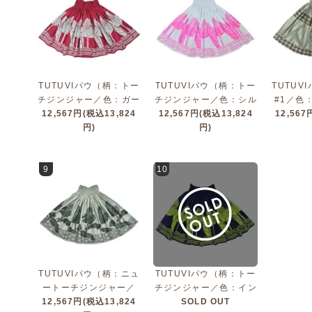
TUTUVIパウ（柄：トー
TUTUVIパウ（柄：トー
TUTUV
チジンジャー／色：ガー
チジンジャー／色：シル
#1／色
ネットレッド・ライトグ
12,567円(税込13,824
12,567円(税込13,824
バーグレー・ピンク）
12,567
ジ・チ
レー）
円)
円)
9
10
TUTUVIパウ（柄：ニュ
TUTUVIパウ（柄：トー
ートーチジンジャー／
チジンジャー／色：イン
色：ディープセージ・ダ
12,567円(税込13,824
ディゴネイビー・グリー
SOLD OUT