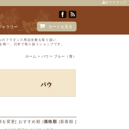
サイトマップ
カートを見る
Iギャラリー
直輸入のフラダンス用品全般を取り扱い、
Ⓒを唯一、日本で取り扱うショップです。
ホーム
>
パウ
>
ブルー（青）
順を変更
[
おすすめ順
|
価格順
|
新着順
]