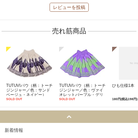
レビューを投稿
売れ筋商品
TUTUVIパウ（柄：トーチ
TUTUVIパウ（柄：トーチ
ひも仕様1本
ジンジャー／色：サンド
ジンジャー／色：ヴァイ
ベージュ・ネイビー）
オレットパープル・グリ
ーン）
SOLD OUT
SOLD OUT
180円(税込198円)
新着情報