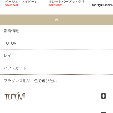
ベージュ・ネイビー）
オレットパープル・グリ
ーン）
SOLD OUT
SOLD OUT
180円(税込198円)
新着情報
TUTUVI
レイ
パフスカート
フラダンス用品 色で選びたい