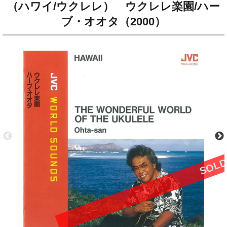
（ハワイ/ウクレレ） ウクレレ楽園/ハー
ブ・オオタ（2000）
SOLD