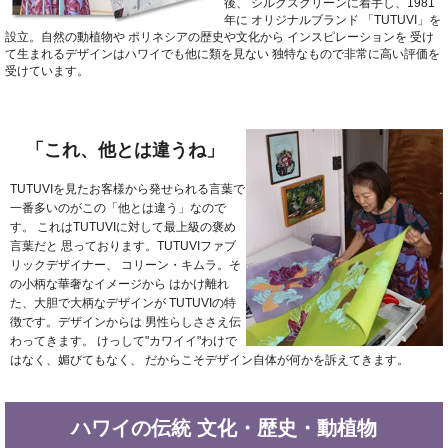
後、
シルクスクリーンに着手し、1981
年に
オリジナルブランド
「TUTUVI」を
設立。自然の動植物や
ポリネシアの歴史や文化から
インスピレーションを
受け
て生まれるデザインはハワイでも他に類を見ない
独特なもので非常に高い評価を
受けています。
「これ、他とは違うね」
TUTUVIを見たお客様から発せられる言葉で
一番多いのがこの「他とは違う」なので
す。
これはTUTUVIに対して最上級の褒め
言葉だと
思っております。TUTUVIファブ
リックデザイナー、
コリーン・キムラ。そ
の小柄な華奢なイメージから
はかけ離れ
た、大胆で大柄なデザインが
TUTUVIの特
徴です。デザインからは
男性らしささえ伝
わってきます。
けっして"カワイイ"わけで
はなく、媚びてもなく、
だからこそデザイン自体が何かを訴えてきます。
ハワイの伝統
文化・歴史・動植物