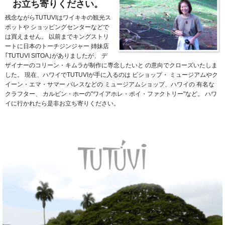
お立ち寄りください。
残念ながらTUTUVIはワイキキの観光ス
ポットや
ショッピングセンターなどで
は買えません。
以前までキングストリ
ートに日本のトーチジンジャー
姉妹店
｢TUTUVI SITOA｣がありましたが、
デ
ザイナーのコリーン・キムラが制作に専念したいと
の意向でクローズいたしま
した。
現在、ハワイでTUTUVIが手に入るのは
ビショップ・
ミュージアムやク
イーン・エマ・サマー
パレスなどの
ミュージアムショップ、ハワイの
有名な
クラフター、
カルビン・ホーの"ワイアホレ・ポイ・ファクトリー"など。
ハワ
イに行かれたら是非お立ち寄りください。