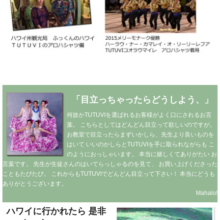
「目立っちゃったらどうしよう、」
何故かTUTUVIを選ばれるお客様がよく口にされるお言
葉。
こちらとしてはどんどん目立って欲しいのですが。
お教室で目立ったらまずいかしら、先生より良いものを
はいて
いいのかしらとTUTUVIを手に取られながらも
こ
のようにおっしゃいます。
本当に嬉しくてありがたい
お
言葉です。
先生が生徒さんのはいてらっしゃるのを見て、
お買い上げくださった
こともたびたび。
これからもTUTUVIでどんどん目立って下さい！
本当にどうも
ありがとうございます。
Mahalo!
ハワイに行かれたら
是非