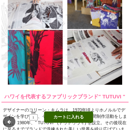
ハワイを代表するファブリックブランド" TUTUVI "
デザイナーのコリーン・キムラは、1970年頃よりホノルルでデ
個数
ザインを学び始め、その後フィジーに渡り2年間制作活動をしま
カートに入れる
した。 1980年、" TUTUVI " (トゥトゥヴィ) を設立。その後現在
に至るまでブランドで洗練された美しい世界を繰り広げていま