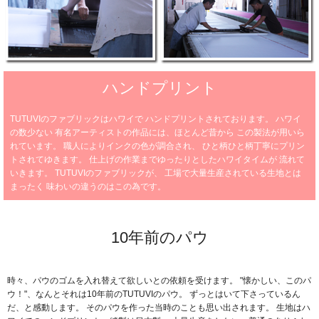
ハンドプリント
TUTUVIのファブリックはハワイで
ハンドプリントされております。
ハワイ
の数少ない
有名アーティストの作品には、ほとんど昔から
この製法が用いら
れています。
職人によりインクの色が調合され、
ひと柄ひと柄丁寧にプリン
トされてゆきます。
仕上げの作業までゆったりとしたハワイタイムが
流れて
いきます。
TUTUVIのファブリックが、
工場で大量生産されている生地とは
まったく
味わいの違うのはこの為です。
10年前のパウ
時々、パウのゴムを入れ替えて欲しいとの依頼を受けます。
"懐かしい、このパ
ウ！"、なんとそれは10年前のTUTUVIのパウ。
ずっとはいて下さっているん
だ、と感動します。
そのパウを作った当時のことも思い出されます。
生地はハ