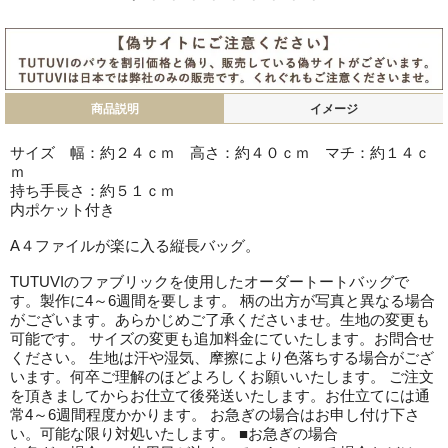
商品説明
イメージ
サイズ 幅：約２４ｃｍ 高さ：約４０ｃｍ マチ：約１４ｃ
ｍ
持ち手長さ：約５１ｃｍ
内ポケット付き
A４ファイルが楽に入る縦長バッグ。
TUTUVIのファブリックを使用したオーダートートバッグで
す。製作に4～6週間を要します。 柄の出方が写真と異なる場合
がございます。あらかじめご了承くださいませ。生地の変更も
可能です。 サイズの変更も追加料金にていたします。お問合せ
ください。 生地は汗や湿気、摩擦により色落ちする場合がござ
います。何卒ご理解のほどよろしくお願いいたします。 ご注文
を頂きましてからお仕立て後発送いたします。お仕立てには通
常4～6週間程度かかります。 お急ぎの場合はお申し付け下さ
い。可能な限り対処いたします。 ■お急ぎの場合