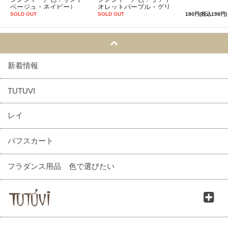
ベージュ・ネイビー）
オレットパープル・グリ
ーン）
SOLD OUT
SOLD OUT
180円(税込198円)
新着情報
TUTUVI
レイ
パフスカート
フラダンス用品 色で選びたい