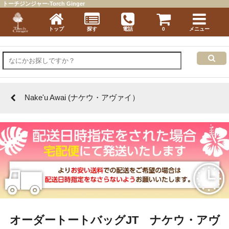
トーチジンジャー-Torch Ginger
トップ
探す
電話
0
メニュー
Nake'u Awai (ナケウ・アヴァイ）
オーダートートバッグJT ナケウ・アヴ