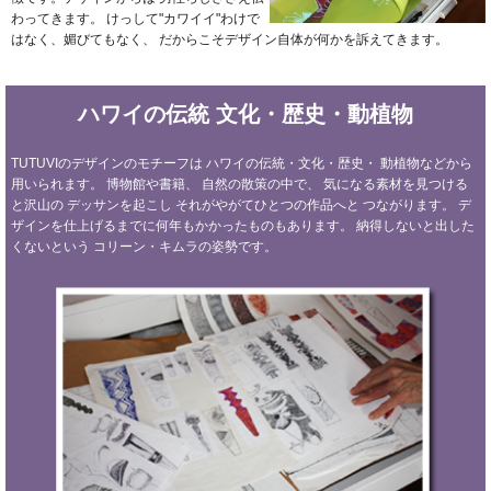
わってきます。
けっして"カワイイ"わけで
はなく、媚びてもなく、
だからこそデザイン自体が何かを訴えてきます。
ハワイの伝統
文化・歴史・動植物
TUTUVIのデザインのモチーフは
ハワイの伝統・文化・歴史・
動植物などから
用いられます。
博物館や書籍、
自然の散策の中で、
気になる素材を見つける
と沢山の
デッサンを起こし
それがやがてひとつの作品へと
つながります。
デ
ザインを仕上げるまでに何年もかかったものもあります。
納得しないと出した
くないという
コリーン・キムラの姿勢です。