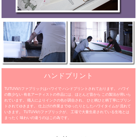
ハンドプリント
TUTUVIのファブリックはハワイで
ハンドプリントされております。
ハワイ
の数少ない
有名アーティストの作品には、ほとんど昔から
この製法が用いら
れています。
職人によりインクの色が調合され、
ひと柄ひと柄丁寧にプリン
トされてゆきます。
仕上げの作業までゆったりとしたハワイタイムが
流れて
いきます。
TUTUVIのファブリックが、
工場で大量生産されている生地とは
まったく
味わいの違うのはこの為です。