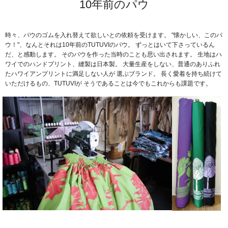
10年前のパウ
時々、パウのゴムを入れ替えて欲しいとの依頼を受けます。
"懐かしい、このパ
ウ！"、なんとそれは10年前のTUTUVIのパウ。
ずっとはいて下さっているん
だ、と感動します。
そのパウを作った当時のことも思い出されます。
生地はハ
ワイでのハンドプリント、縫製は日本製。
大量生産をしない、普通のありふれ
たハワイアンプリントに満足しない人が
選ぶブランド。
長く愛着を持ち続けて
いただけるもの、TUTUVIが
そうであることは今でもこれからも課題です。