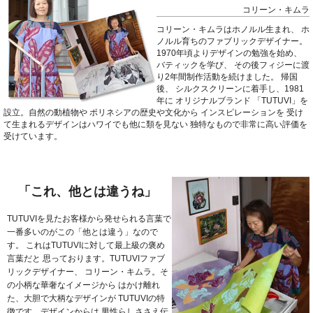
コリーン・キムラ
コリーン・キムラはホノルル生まれ、
ホ
ノルル育ちのファブリックデザイナー。
1970年頃よりデザインの勉強を始め、
バティックを学び、
その後フィジーに渡
り2年間制作活動を続けました。
帰国
後、
シルクスクリーンに着手し、1981
年に
オリジナルブランド
「TUTUVI」を
設立。自然の動植物や
ポリネシアの歴史や文化から
インスピレーションを
受け
て生まれるデザインはハワイでも他に類を見ない
独特なもので非常に高い評価を
受けています。
「これ、他とは違うね」
TUTUVIを見たお客様から発せられる言葉で
一番多いのがこの「他とは違う」なので
す。
これはTUTUVIに対して最上級の褒め
言葉だと
思っております。TUTUVIファブ
リックデザイナー、
コリーン・キムラ。そ
の小柄な華奢なイメージから
はかけ離れ
た、大胆で大柄なデザインが
TUTUVIの特
徴です。デザインからは
男性らしささえ伝