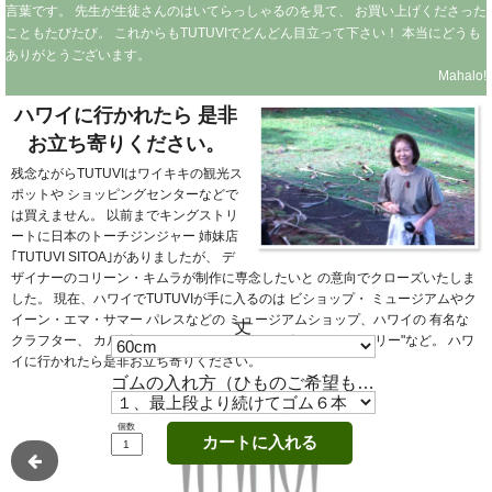
言葉です。
先生が生徒さんのはいてらっしゃるのを見て、
お買い上げくださった
こともたびたび。
これからもTUTUVIでどんどん目立って下さい！
本当にどうも
ありがとうございます。
Mahalo!
ハワイに行かれたら
是非
お立ち寄りください。
残念ながらTUTUVIはワイキキの観光ス
ポットや
ショッピングセンターなどで
は買えません。
以前までキングストリ
ートに日本のトーチジンジャー
姉妹店
｢TUTUVI SITOA｣がありましたが、
デ
ザイナーのコリーン・キムラが制作に専念したいと
の意向でクローズいたしま
した。
現在、ハワイでTUTUVIが手に入るのは
ビショップ・
ミュージアムやク
イーン・エマ・サマー
パレスなどの
ミュージアムショップ、ハワイの
有名な
丈
クラフター、
カルビン・ホーの"ワイアホレ・ポイ・ファクトリー"など。
ハワ
イに行かれたら是非お立ち寄りください。
ゴムの入れ方（ひものご希望もこちらから）
個数
カートに入れる