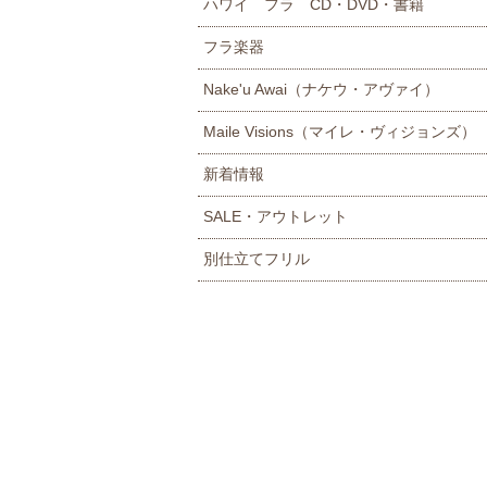
ハワイ フラ CD・DVD・書籍
フラ楽器
Nake'u Awai（ナケウ・アヴァイ）
Maile Visions（マイレ・ヴィジョンズ）
新着情報
SALE・アウトレット
別仕立てフリル