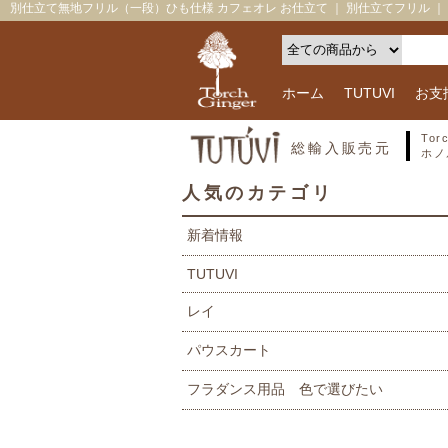
別仕立て無地フリル（一段）ひも仕様 カフェオレ お仕立て ｜ 別仕立てフリル ｜トーチジ
ホーム
TUTUVI
お支
To
総輸入販売元
ホノ
人気のカテゴリ
新着情報
TUTUVI
レイ
パウスカート
フラダンス用品 色で選びたい