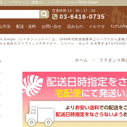
 ヘアクリップ（髪飾り） ｜トーチジンジャー-Torch Ginger
営業時間 10：30～17：30
03-6416-0735
払方法
配送・送料
お問い合せ
読みもの
メルマガ
TUTUV
rch Ginger（トーチジンジャー）は、1990年代初頭創業時よりハワイから
ルル在住のファブリックデザイナー、コリーン・キムラ が主宰するTUTUVI
ホーム
>
フラダンス用
ホーム
>
フラ