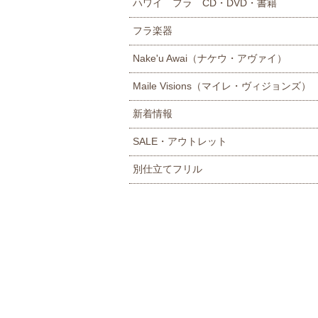
ハワイ フラ CD・DVD・書籍
フラ楽器
Nake'u Awai（ナケウ・アヴァイ）
Maile Visions（マイレ・ヴィジョンズ）
新着情報
SALE・アウトレット
別仕立てフリル