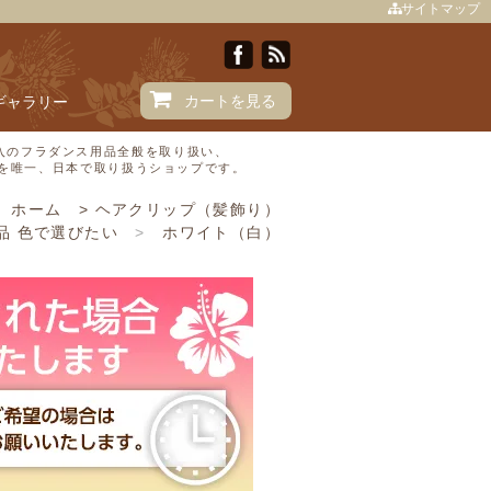
サイトマップ
カートを見る
Iギャラリー
直輸入のフラダンス用品全般を取り扱い、
Ⓒを唯一、日本で取り扱うショップです。
ホーム
>
ヘアクリップ（髪飾り）
品 色で選びたい
>
ホワイト（白）
ダンス用品 色で選びたい
>
ピンク