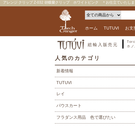
アレンジ クリップ Z-032 胡蝶蘭クリップ ホワイトピンク ＊お仕立ていたします ｜
ホーム
TUTUVI
お支
To
総輸入販売元
ホノ
人気のカテゴリ
新着情報
TUTUVI
レイ
パウスカート
フラダンス用品 色で選びたい