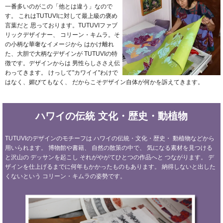
一番多いのがこの「他とは違う」なので
す。
これはTUTUVIに対して最上級の褒め
言葉だと
思っております。TUTUVIファブ
リックデザイナー、
コリーン・キムラ。そ
の小柄な華奢なイメージから
はかけ離れ
た、大胆で大柄なデザインが
TUTUVIの特
徴です。デザインからは
男性らしささえ伝
わってきます。
けっして"カワイイ"わけで
はなく、媚びてもなく、
だからこそデザイン自体が何かを訴えてきます。
ハワイの伝統
文化・歴史・動植物
TUTUVIのデザインのモチーフは
ハワイの伝統・文化・歴史・
動植物などから
用いられます。
博物館や書籍、
自然の散策の中で、
気になる素材を見つける
と沢山の
デッサンを起こし
それがやがてひとつの作品へと
つながります。
デ
ザインを仕上げるまでに何年もかかったものもあります。
納得しないと出した
くないという
コリーン・キムラの姿勢です。