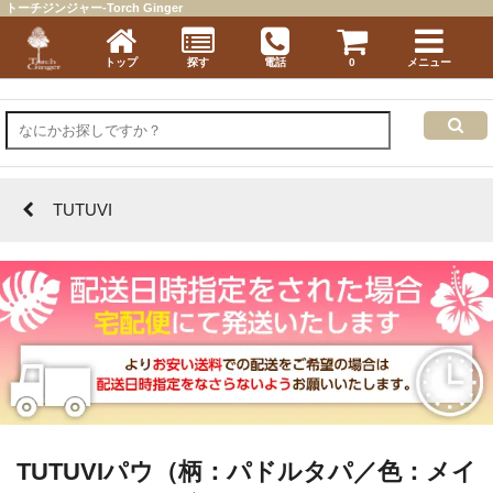
トーチジンジャー-Torch Ginger
トップ
探す
電話
0
メニュー
TUTUVI
TUTUVIパウ（柄：パドルタパ／色：メイ