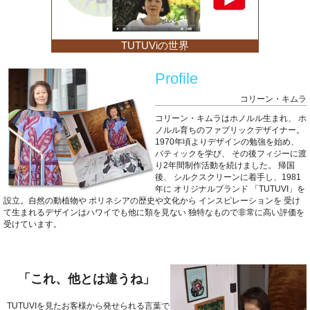
TUTUViの世界
Profile
コリーン・キムラ
コリーン・キムラはホノルル生まれ、
ホ
ノルル育ちのファブリックデザイナー。
1970年頃よりデザインの勉強を始め、
バティックを学び、
その後フィジーに渡
り2年間制作活動を続けました。
帰国
後、
シルクスクリーンに着手し、1981
年に
オリジナルブランド
「TUTUVI」を
設立。自然の動植物や
ポリネシアの歴史や文化から
インスピレーションを
受け
て生まれるデザインはハワイでも他に類を見ない
独特なもので非常に高い評価を
受けています。
「これ、他とは違うね」
TUTUVIを見たお客様から発せられる言葉で