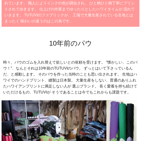
れています。
職人によりインクの色が調合され、
ひと柄ひと柄丁寧にプリン
トされてゆきます。
仕上げの作業までゆったりとしたハワイタイムが
流れて
いきます。
TUTUVIのファブリックが、
工場で大量生産されている生地とは
まったく
味わいの違うのはこの為です。
10年前のパウ
時々、パウのゴムを入れ替えて欲しいとの依頼を受けます。
"懐かしい、このパ
ウ！"、なんとそれは10年前のTUTUVIのパウ。
ずっとはいて下さっているん
だ、と感動します。
そのパウを作った当時のことも思い出されます。
生地はハ
ワイでのハンドプリント、縫製は日本製。
大量生産をしない、普通のありふれ
たハワイアンプリントに満足しない人が
選ぶブランド。
長く愛着を持ち続けて
いただけるもの、TUTUVIが
そうであることは今でもこれからも課題です。