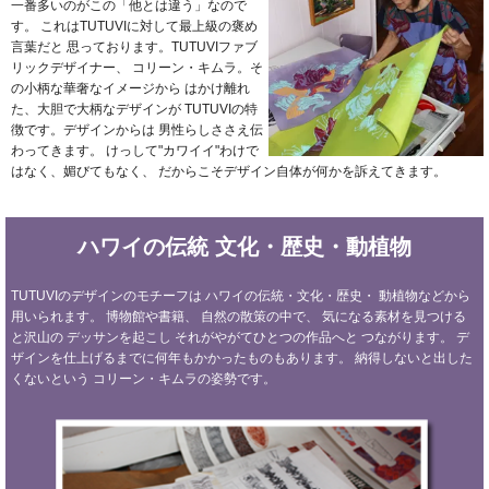
一番多いのがこの「他とは違う」なので
す。
これはTUTUVIに対して最上級の褒め
言葉だと
思っております。TUTUVIファブ
リックデザイナー、
コリーン・キムラ。そ
の小柄な華奢なイメージから
はかけ離れ
た、大胆で大柄なデザインが
TUTUVIの特
徴です。デザインからは
男性らしささえ伝
わってきます。
けっして"カワイイ"わけで
はなく、媚びてもなく、
だからこそデザイン自体が何かを訴えてきます。
ハワイの伝統
文化・歴史・動植物
TUTUVIのデザインのモチーフは
ハワイの伝統・文化・歴史・
動植物などから
用いられます。
博物館や書籍、
自然の散策の中で、
気になる素材を見つける
と沢山の
デッサンを起こし
それがやがてひとつの作品へと
つながります。
デ
ザインを仕上げるまでに何年もかかったものもあります。
納得しないと出した
くないという
コリーン・キムラの姿勢です。