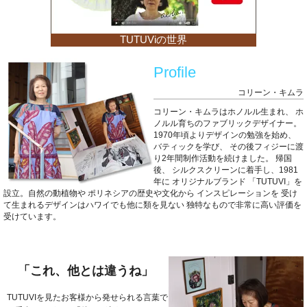
TUTUViの世界
Profile
コリーン・キムラ
コリーン・キムラはホノルル生まれ、
ホ
ノルル育ちのファブリックデザイナー。
1970年頃よりデザインの勉強を始め、
バティックを学び、
その後フィジーに渡
り2年間制作活動を続けました。
帰国
後、
シルクスクリーンに着手し、1981
年に
オリジナルブランド
「TUTUVI」を
設立。自然の動植物や
ポリネシアの歴史や文化から
インスピレーションを
受け
て生まれるデザインはハワイでも他に類を見ない
独特なもので非常に高い評価を
受けています。
「これ、他とは違うね」
TUTUVIを見たお客様から発せられる言葉で