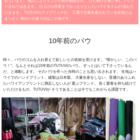
れています。
職人によりインクの色が調合され、
ひと柄ひと柄丁寧にプリン
トされてゆきます。
仕上げの作業までゆったりとしたハワイタイムが
流れて
いきます。
TUTUVIのファブリックが、
工場で大量生産されている生地とは
まったく
味わいの違うのはこの為です。
10年前のパウ
時々、パウのゴムを入れ替えて欲しいとの依頼を受けます。
"懐かしい、このパ
ウ！"、なんとそれは10年前のTUTUVIのパウ。
ずっとはいて下さっているん
だ、と感動します。
そのパウを作った当時のことも思い出されます。
生地はハ
ワイでのハンドプリント、縫製は日本製。
大量生産をしない、普通のありふれ
たハワイアンプリントに満足しない人が
選ぶブランド。
長く愛着を持ち続けて
いただけるもの、TUTUVIが
そうであることは今でもこれからも課題です。