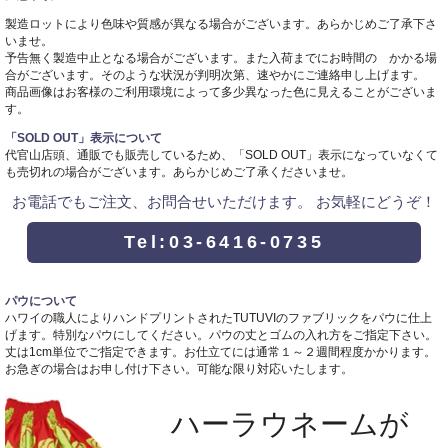
製造ロットにより色味や質感が異なる場合がございます。あらかじめご了承下さ
いませ。
予告無く製造中止となる場合がございます。また入荷までにお時間の かかる場
合がございます。そのような状況が判明次第、速やかにご連絡申し上げます。
商品画像はお客様のご利用環境によって多少異なった色に見えることがございま
す。
「SOLD OUT」表示について
代官山店頭、通販でも販売しているため、「SOLD OUT」表示になっていなくて
も売切れの場合がございます。あらかじめご了承くださいませ。
お電話でもご注文、お問合せいただけます。 お気軽にどうぞ！
Tel:03-6416-0735
パウについて
ハワイの職人によりハンドプリントされたTUTUVIのファブリックをパウに仕上
げます。特別なパウにしてください。パウの丈とゴムの入れ方をご指定下さい。
丈は1cm単位でご指定できます。お仕立てには通常１～２週間程度かかります。
お急ぎの場合はお申し付け下さい。可能な限り対応いたします。
ハーラウネームが