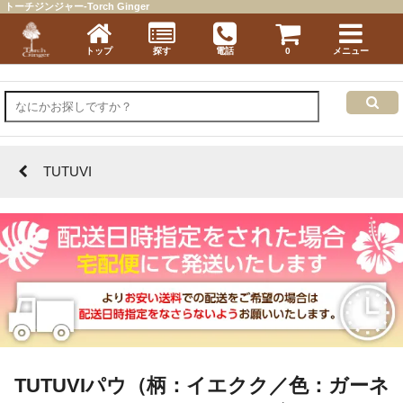
トーチジンジャー-Torch Ginger
トップ
探す
電話
0
メニュー
TUTUVI
TUTUVIパウ（柄：イエクク／色：ガーネ