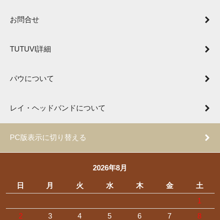
お問合せ
TUTUVI詳細
パウについて
レイ・ヘッドバンドについて
PC版表示に切り替える
2026年8月
日
月
火
水
木
金
土
1
2
3
4
5
6
7
8