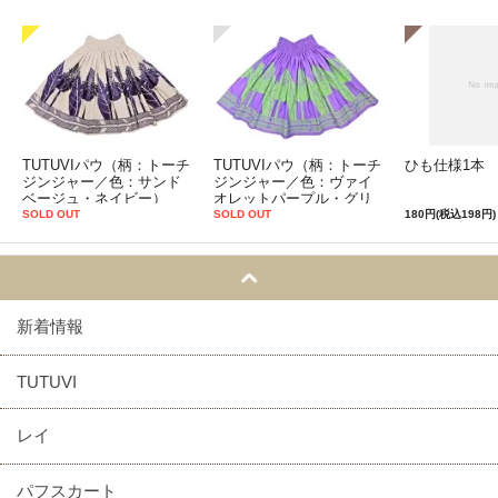
TUTUVIパウ（柄：トーチ
TUTUVIパウ（柄：トーチ
ひも仕様1本
ジンジャー／色：サンド
ジンジャー／色：ヴァイ
ベージュ・ネイビー）
オレットパープル・グリ
ーン）
SOLD OUT
SOLD OUT
180円(税込198円)
新着情報
TUTUVI
レイ
パフスカート