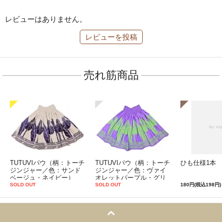
レビューはありません。
レビューを投稿
売れ筋商品
TUTUVIパウ（柄：トーチ
TUTUVIパウ（柄：トーチ
ひも仕様1本
ジンジャー／色：サンド
ジンジャー／色：ヴァイ
ベージュ・ネイビー）
オレットパープル・グリ
ーン）
SOLD OUT
SOLD OUT
180円(税込198円)