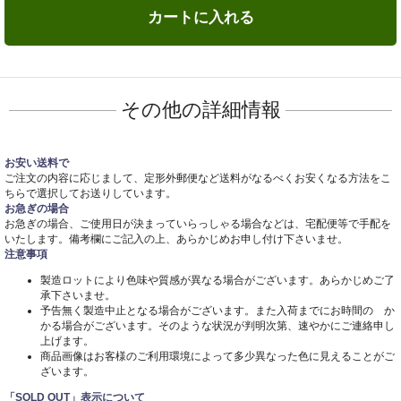
カートに入れる
その他の詳細情報
お安い送料で
ご注文の内容に応じまして、定形外郵便など送料がなるべくお安くなる方法をこ
ちらで選択してお送りしています。
お急ぎの場合
お急ぎの場合、ご使用日が決まっていらっしゃる場合などは、宅配便等で手配を
いたします。備考欄にご記入の上、あらかじめお申し付け下さいませ。
注意事項
製造ロットにより色味や質感が異なる場合がございます。あらかじめご了
承下さいませ。
予告無く製造中止となる場合がございます。また入荷までにお時間の か
かる場合がございます。そのような状況が判明次第、速やかにご連絡申し
上げます。
商品画像はお客様のご利用環境によって多少異なった色に見えることがご
ざいます。
「SOLD OUT」表示について