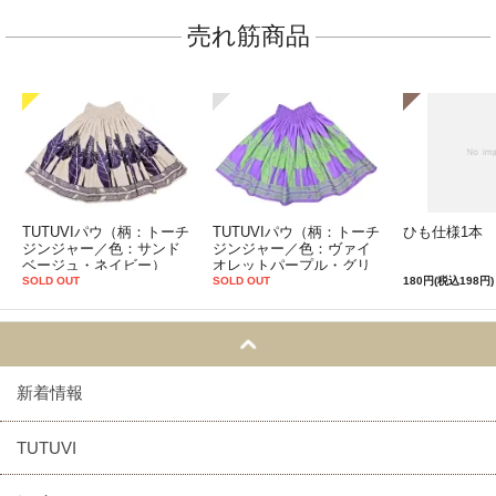
売れ筋商品
TUTUVIパウ（柄：トーチ
TUTUVIパウ（柄：トーチ
ひも仕様1本
ジンジャー／色：サンド
ジンジャー／色：ヴァイ
ベージュ・ネイビー）
オレットパープル・グリ
ーン）
SOLD OUT
SOLD OUT
180円(税込198円)
新着情報
TUTUVI