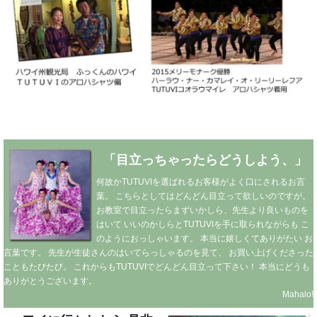
「目立っちゃったらどうしよう、」
何故かTUTUVIを選ばれるお客様がよく口にされるお言
葉。
こちらとしてはどんどん目立って欲しいのですが。
お教室で目立ったらまずいかしら、先生より良いものを
はいて
いいのかしらとTUTUVIを手に取られながらも
こ
のようにおっしゃいます。
本当に嬉しくてありがたい
お
言葉です。
先生が生徒さんのはいてらっしゃるのを見て、
お買い上げくださった
こともたびたび。
これからもTUTUVIでどんどん目立って下さい！
本当にどうも
ありがとうございます。
Mahalo!