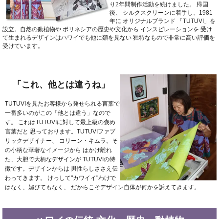
り2年間制作活動を続けました。
帰国
後、
シルクスクリーンに着手し、1981
年に
オリジナルブランド
「TUTUVI」を
設立。自然の動植物や
ポリネシアの歴史や文化から
インスピレーションを
受け
て生まれるデザインはハワイでも他に類を見ない
独特なもので非常に高い評価を
受けています。
「これ、他とは違うね」
TUTUVIを見たお客様から発せられる言葉で
一番多いのがこの「他とは違う」なので
す。
これはTUTUVIに対して最上級の褒め
言葉だと
思っております。TUTUVIファブ
リックデザイナー、
コリーン・キムラ。そ
の小柄な華奢なイメージから
はかけ離れ
た、大胆で大柄なデザインが
TUTUVIの特
徴です。デザインからは
男性らしささえ伝
わってきます。
けっして"カワイイ"わけで
はなく、媚びてもなく、
だからこそデザイン自体が何かを訴えてきます。