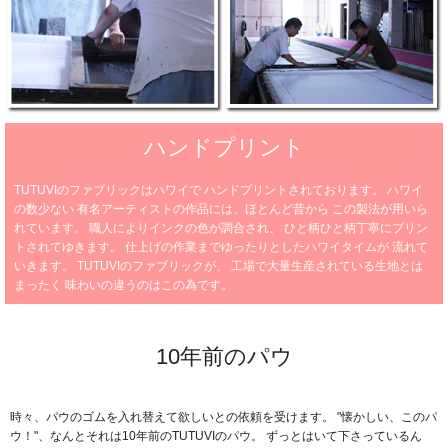
ハンドプリント
TUTUVIのファブリックはハワイで
ハンドプリントされております。
ハワイ
の数少ない
有名アーティストの作品には、ほとんど昔から
この製法が用いら
れています。
職人によりインクの色が調合され、
ひと柄ひと柄丁寧にプリン
トされてゆきます。
仕上げの作業までゆったりとしたハワイタイムが
流れて
いきます。
TUTUVIのファブリックが、
工場で大量生産されている生地とは
まったく
味わいの違うのはこの為です。
10年前のパウ
時々、パウのゴムを入れ替えて欲しいとの依頼を受けます。
"懐かしい、このパ
ウ！"、なんとそれは10年前のTUTUVIのパウ。
ずっとはいて下さっているん