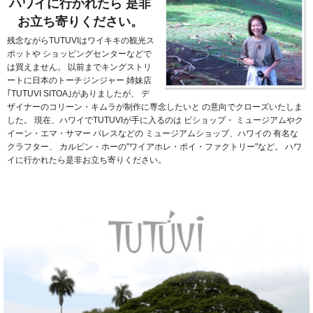
ハワイに行かれたら
是非
お立ち寄りください。
残念ながらTUTUVIはワイキキの観光ス
ポットや
ショッピングセンターなどで
は買えません。
以前までキングストリ
ートに日本のトーチジンジャー
姉妹店
｢TUTUVI SITOA｣がありましたが、
デ
ザイナーのコリーン・キムラが制作に専念したいと
の意向でクローズいたしま
した。
現在、ハワイでTUTUVIが手に入るのは
ビショップ・
ミュージアムやク
イーン・エマ・サマー
パレスなどの
ミュージアムショップ、ハワイの
有名な
クラフター、
カルビン・ホーの"ワイアホレ・ポイ・ファクトリー"など。
ハワ
イに行かれたら是非お立ち寄りください。