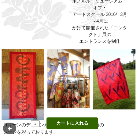
ホノルル・ミュージアム・
オブ・
アートスクール 2016年3月
～4月に
かけて開催された「コンタ
クト」展の
エントランスを制作
個数
カートに入れる
コリーンのデザインが、ハワイのさまざまな街の
シーンを彩っております。