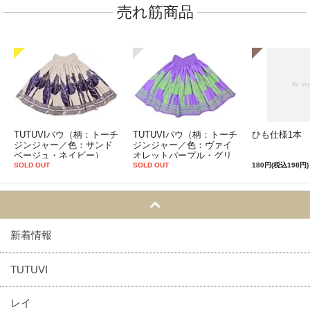
売れ筋商品
TUTUVIパウ（柄：トーチ
TUTUVIパウ（柄：トーチ
ひも仕様1本
ジンジャー／色：サンド
ジンジャー／色：ヴァイ
ベージュ・ネイビー）
オレットパープル・グリ
ーン）
SOLD OUT
SOLD OUT
180円(税込198円)
新着情報
TUTUVI
レイ