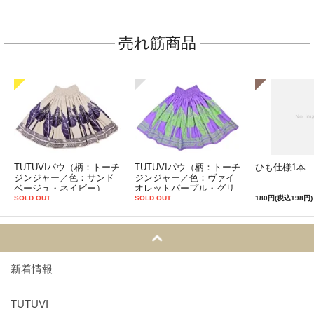
売れ筋商品
TUTUVIパウ（柄：トーチ
TUTUVIパウ（柄：トーチ
ひも仕様1本
ジンジャー／色：サンド
ジンジャー／色：ヴァイ
ベージュ・ネイビー）
オレットパープル・グリ
ーン）
SOLD OUT
SOLD OUT
180円(税込198円)
新着情報
TUTUVI