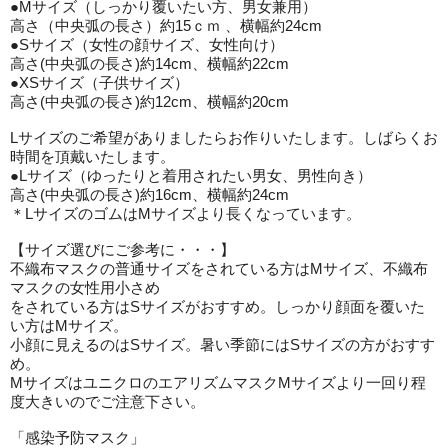
●Mサイズ（しっかり覆いたい方、男女兼用）
高さ（中央弧の長さ）約15ｃｍ 、横幅約24cm
●Sサイズ（女性の顔サイズ、女性向け）
高さ(中央弧の長さ)約14cm、横幅約22cm
●XSサイズ（子供サイズ）
高さ(中央弧の長さ)約12cm、横幅約20cm
Lサイズのご希望がありましたらお作りいたします。しばらくお
時間を頂戴いたします。
●Lサイズ（ゆったりと着用されたい男女、男性向き）
高さ(中央弧の長さ)約16cm、横幅約24cm
＊LサイズのゴムはMサイズより長くなっています。
【サイズ選びにご参考に・・・】
不織布マスクの普通サイズをされている方はMサイズ、不織布
マスクの女性用小さめ
をされている方はSサイズがおすすめ。しっかり顔面を覆いた
い方はMサイズ。
小顔に見えるのはSサイズ。暑い季節にはSサイズの方がおすす
め。
MサイズはユニクロのエアリズムマスクMサイズより一回り程
度大きいのでご注意下さい。
「感染予防マスク」