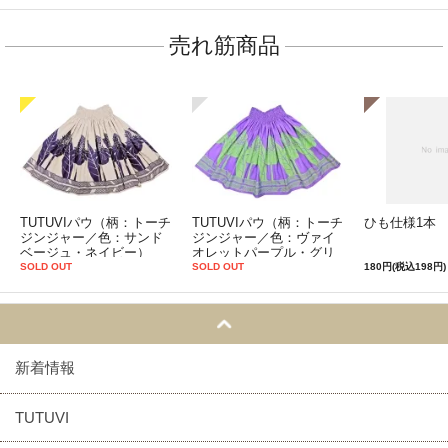
売れ筋商品
TUTUVIパウ（柄：トーチ
TUTUVIパウ（柄：トーチ
ひも仕様1本
ジンジャー／色：サンド
ジンジャー／色：ヴァイ
ベージュ・ネイビー）
オレットパープル・グリ
ーン）
SOLD OUT
SOLD OUT
180円(税込198円)
新着情報
TUTUVI