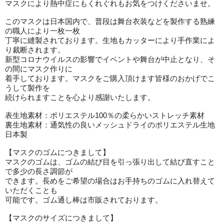
マスクにより熱中症にもくれぐれもお気をつけくださいませ。
このマスクは日本国内で、普段は舞台衣装などを製作する熟練
の職人により一枚一枚
丁寧に縫製されております。生地もカッターにより手作業によ
り裁断されます。
新型コロナウイルスの影響でイベントや舞台が中止となり、そ
の間にマスク作りに
着手しております。マスクをご購入頂けます皆様のおかげでこ
うして製作を
続けられますことを心より感謝いたします。
表生地素材：ポリエステル100％の柔らかいストレッチ素材
裏生地素材：通気性の良いメッシュドライのポリエステル生地
日本製
【マスクのゴムにつきまして】
マスクのゴムは、ゴムの結び目を引っ張り出して結び直すこと
で多少の長さ調節が
できます。長めをご希望の場合はお手持ちのゴムに入れ替えて
いただくことも
可能です。ゴム通し棒は市販されております。
【マスクのサイズにつきまして】