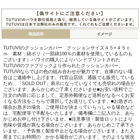
商品説明
イメージ
TUTUVIのクッションカバー クッションサイズ４５×４５ｃ
ｍ 素材：綿ポリ（一部綿100％の素材を使用しているものも
ございます）ハワイの職人によりハンドプリントされた
TUTUVIのファブリックより作られたクッションカバー。
TUTUVIならではの色の組み合わせが魅力です。在庫のない場
合はご連絡申し上げます。代官山店頭、通販でも販売している
ため、「SOLD OUT」表示になっていなくても売切れの場合が
ございます。あらかじめご了承くださいませ■お安い送料でご
注文の内容に応じまして、定形外郵便など送料がなるべくお安
くなる方法をこちらで選択してお送りしています。■お急ぎの
場合お急ぎの場合、ご使用日が決まっていらっしゃる場合など
は、宅配便等で手配をいたします。備考欄にご記入の上、あら
かじめお申し付け下さいませ。■注意事項・製造ロットにより
色味や質感が異なる場合がございます。あらかじめご了承下さ
いませ。・予告無く製造中止となる場合がございます。また入
荷までにお時間の かかる場合がございます。そのような状況