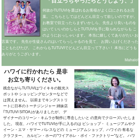
「目立っちゃったらどうしよう、」
何故かTUTUVIを選ばれるお客様がよく口にされるお言
葉。
こちらとしてはどんどん目立って欲しいのですが。
お教室で目立ったらまずいかしら、先生より良いものを
はいて
いいのかしらとTUTUVIを手に取られながらも
こ
のようにおっしゃいます。
本当に嬉しくてありがたい
お
言葉です。
先生が生徒さんのはいてらっしゃるのを見て、
お買い上げくださった
こともたびたび。
これからもTUTUVIでどんどん目立って下さい！
本当にどうも
ありがとうございます。
Mahalo!
ハワイに行かれたら
是非
お立ち寄りください。
残念ながらTUTUVIはワイキキの観光ス
ポットや
ショッピングセンターなどで
は買えません。
以前までキングストリ
ートに日本のトーチジンジャー
姉妹店
｢TUTUVI SITOA｣がありましたが、
デ
ザイナーのコリーン・キムラが制作に専念したいと
の意向でクローズいたしま
した。
現在、ハワイでTUTUVIが手に入るのは
ビショップ・
ミュージアムやク
イーン・エマ・サマー
パレスなどの
ミュージアムショップ、ハワイの
有名な
クラフター、
カルビン・ホーの"ワイアホレ・ポイ・ファクトリー"など。
ハワ