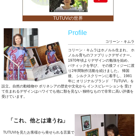
TUTUViの世界
Profile
コリーン・キムラ
コリーン・キムラはホノルル生まれ、
ホ
ノルル育ちのファブリックデザイナー。
1970年頃よりデザインの勉強を始め、
バティックを学び、
その後フィジーに渡
り2年間制作活動を続けました。
帰国
後、
シルクスクリーンに着手し、1981
年に
オリジナルブランド
「TUTUVI」を
設立。自然の動植物や
ポリネシアの歴史や文化から
インスピレーションを
受け
て生まれるデザインはハワイでも他に類を見ない
独特なもので非常に高い評価を
受けています。
「これ、他とは違うね」
TUTUVIを見たお客様から発せられる言葉で