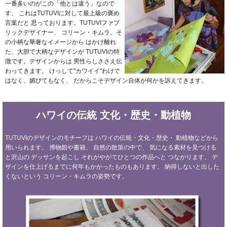
一番多いのがこの「他とは違う」なので
す。
これはTUTUVIに対して最上級の褒め
言葉だと
思っております。TUTUVIファブ
リックデザイナー、
コリーン・キムラ。そ
の小柄な華奢なイメージから
はかけ離れ
た、大胆で大柄なデザインが
TUTUVIの特
徴です。デザインからは
男性らしささえ伝
わってきます。
けっして"カワイイ"わけで
はなく、媚びてもなく、
だからこそデザイン自体が何かを訴えてきます。
ハワイの伝統
文化・歴史・動植物
TUTUVIのデザインのモチーフは
ハワイの伝統・文化・歴史・
動植物などから
用いられます。
博物館や書籍、
自然の散策の中で、
気になる素材を見つける
と沢山の
デッサンを起こし
それがやがてひとつの作品へと
つながります。
デ
ザインを仕上げるまでに何年もかかったものもあります。
納得しないと出した
くないという
コリーン・キムラの姿勢です。