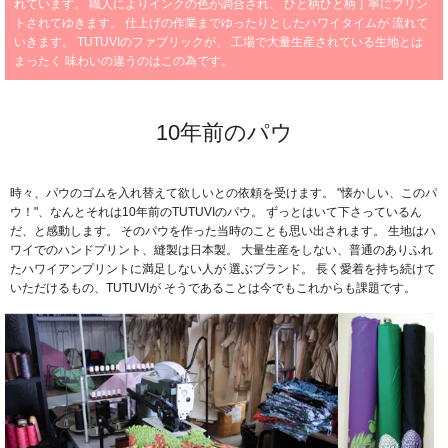
れています。
職人によりインクの色が調合され、
ひと柄ひと柄丁寧にプリン
トされてゆきます。
仕上げの作業までゆったりとしたハワイタイムが
流れて
いきます。
TUTUVIのファブリックが、
工場で大量生産されている生地とは
まったく
味わいの違うのはこの為です。
10年前のパウ
時々、パウのゴムを入れ替えて欲しいとの依頼を受けます。
"懐かしい、このパ
ウ！"、なんとそれは10年前のTUTUVIのパウ。
ずっとはいて下さっているん
だ、と感動します。
そのパウを作った当時のことも思い出されます。
生地はハ
ワイでのハンドプリント、縫製は日本製。
大量生産をしない、普通のありふれ
たハワイアンプリントに満足しない人が
選ぶブランド。
長く愛着を持ち続けて
いただけるもの、TUTUVIが
そうであることは今でもこれからも課題です。