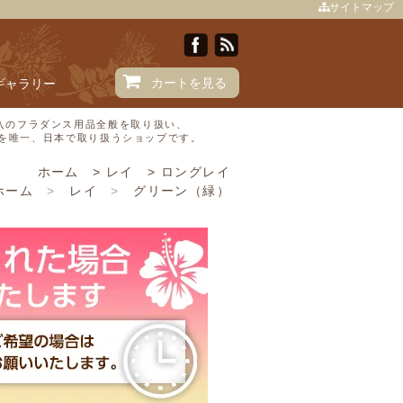
サイトマップ
カートを見る
Iギャラリー
直輸入のフラダンス用品全般を取り扱い、
Ⓒを唯一、日本で取り扱うショップです。
ホーム
>
レイ
>
ロングレイ
ホーム
>
レイ
>
グリーン（緑）
品 色で選びたい
>
グリーン（緑）