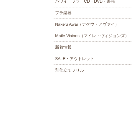
ハワイ フラ CD・DVD・書籍
フラ楽器
Nake'u Awai（ナケウ・アヴァイ）
Maile Visions（マイレ・ヴィジョンズ）
新着情報
SALE・アウトレット
別仕立てフリル