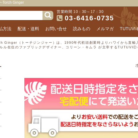
ch Ginger
営業時間 10：30～17：30
03-6416-0735
払方法
配送・送料
お問い合せ
読みもの
メルマガ
TUTUV
rch Ginger（トーチジンジャー）は、1990年代初頭創業時よりハワイから
ルル在住のファブリックデザイナー、コリーン・キムラ が主宰するTUTUVI
ホーム
>
フラダンス用