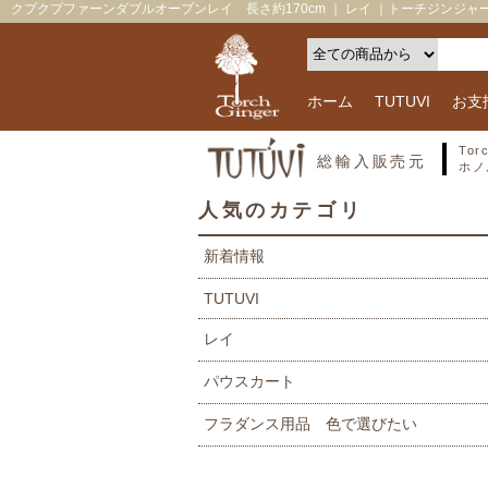
クプクプファーンダブルオープンレイ 長さ約170cm ｜ レイ ｜トーチジンジャー-Tor
ホーム
TUTUVI
お支
To
総輸入販売元
ホノ
人気のカテゴリ
新着情報
TUTUVI
レイ
パウスカート
フラダンス用品 色で選びたい