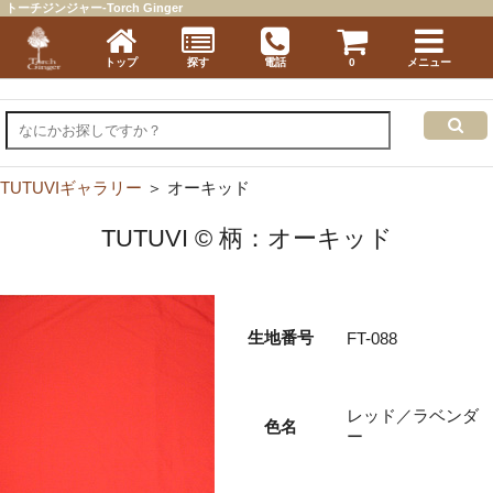
トーチジンジャー-Torch Ginger
トップ
探す
電話
0
メニュー
TUTUVIギャラリー
＞ オーキッド
TUTUVI © 柄：オーキッド
生地番号
FT-088
レッド／ラベンダ
色名
ー