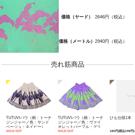
価格（ヤード）
2646円（税込）
価格（メートル）
2940円（税込）
売れ筋商品
TUTUVIパウ（柄：トーチ
TUTUVIパウ（柄：トーチ
ひも仕様1本
ジンジャー／色：サンド
ジンジャー／色：ヴァイ
ベージュ・ネイビー）
オレットパープル・グリ
ーン）
SOLD OUT
SOLD OUT
180円(税込198円)